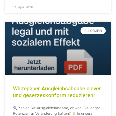
14. April 2026
ALLGEMEIN
Whitepaper Ausgleichsabgabe clever
und gesetzeskonform reduzieren!
Zahlen Sie Ausgleichsabgabe, obwohl Sie längst
Potenzial für Veränderung hätten?
In unserem