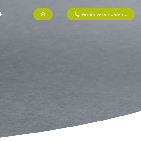
Termin vereinbaren…
kt