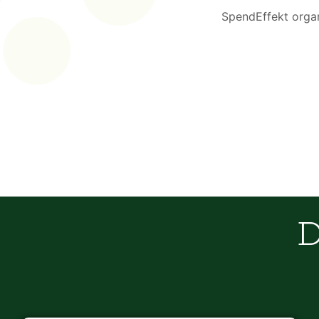
SpendEffekt organ
D