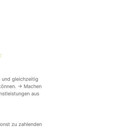
F
 und gleichzeitig
 können. → Machen
nstleistungen aus
onst zu zahlenden