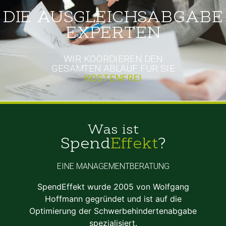
DIE AUSGLEICHSABGABE
EXPERTEN
WIR KOORDIEREN DEN
GESAMTEN ABLAUF FÜR SIE
KOSTENFREI
Was ist
Spend
Effekt
?
EINE MANAGEMENTBERATUNG
SpendEffekt wurde 2005 von Wolfgang
Hoffmann gegründet und ist auf die
Optimierung der Schwerbehindertenabgabe
spezialisiert.